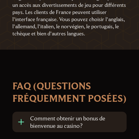
un accès aux divertissements de jeu pour différents
pays. Les clients de France peuvent utiliser
l'interface française. Vous pouvez choisir l'anglais,
l'allemand, l'italien, le norvégien, le portugais, le
tchèque et bien d'autres langues.
FAQ (QUESTIONS
FRÉQUEMMENT POSÉES)
Comment obtenir un bonus de
bienvenue au casino?