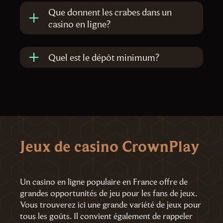
Que donnent les crabes dans un
casino en ligne?
Quel est le dépôt minimum?
Jeux de casino CrownPlay
Un casino en ligne populaire en France offre de
grandes opportunités de jeu pour les fans de jeux.
Vous trouverez ici une grande variété de jeux pour
tous les goûts. Il convient également de rappeler