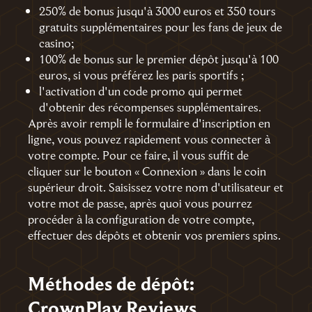
250% de bonus jusqu'à 3000 euros et 350 tours
gratuits supplémentaires pour les fans de jeux de
casino;
100% de bonus sur le premier dépôt jusqu'à 100
euros, si vous préférez les paris sportifs ;
l'activation d'un code promo qui permet
d'obtenir des récompenses supplémentaires.
Après avoir rempli le formulaire d'inscription en
ligne, vous pouvez rapidement vous connecter à
votre compte. Pour ce faire, il vous suffit de
cliquer sur le bouton « Connexion » dans le coin
supérieur droit. Saisissez votre nom d'utilisateur et
votre mot de passe, après quoi vous pourrez
procéder à la configuration de votre compte,
effectuer des dépôts et obtenir vos premiers spins.
Méthodes de dépôt:
CrownPlay Reviews