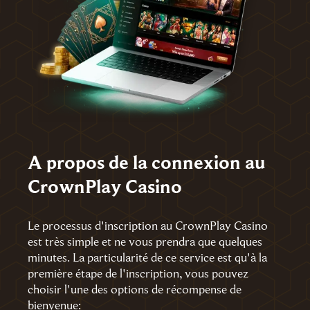
A propos de la connexion au
CrownPlay Casino
Le processus d'inscription au CrownPlay Casino
est très simple et ne vous prendra que quelques
minutes. La particularité de ce service est qu'à la
première étape de l'inscription, vous pouvez
choisir l'une des options de récompense de
bienvenue: