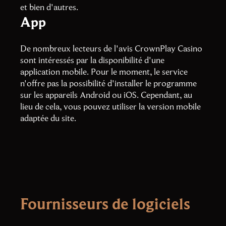
et bien d'autres.
App
De nombreux lecteurs de l'avis CrownPlay Casino
sont intéressés par la disponibilité d'une
application mobile. Pour le moment, le service
n'offre pas la possibilité d'installer le programme
sur les appareils Android ou iOS. Cependant, au
lieu de cela, vous pouvez utiliser la version mobile
adaptée du site.
Fournisseurs de logiciels