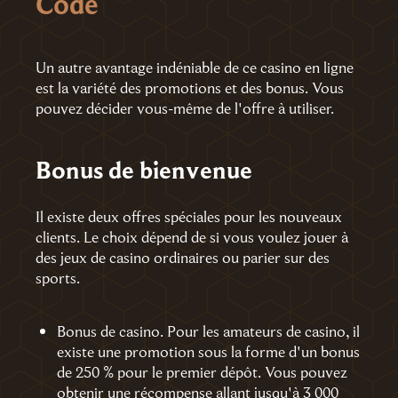
Code
Un autre avantage indéniable de ce casino en ligne
est la variété des promotions et des bonus. Vous
pouvez décider vous-même de l'offre à utiliser.
Bonus de bienvenue
Il existe deux offres spéciales pour les nouveaux
clients. Le choix dépend de si vous voulez jouer à
des jeux de casino ordinaires ou parier sur des
sports.
Bonus de casino. Pour les amateurs de casino, il
existe une promotion sous la forme d'un bonus
de 250 % pour le premier dépôt. Vous pouvez
obtenir une récompense allant jusqu'à 3 000