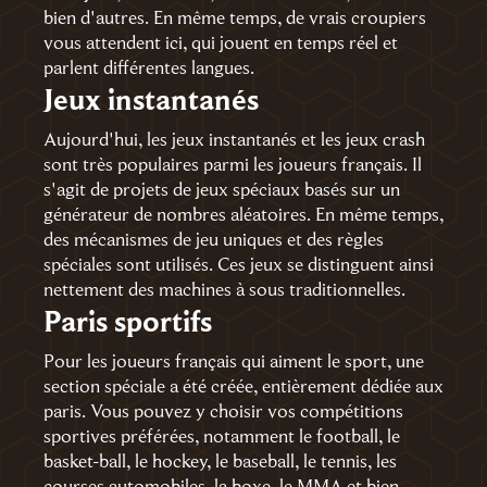
bien d'autres. En même temps, de vrais croupiers
vous attendent ici, qui jouent en temps réel et
parlent différentes langues.
Jeux instantanés
Aujourd'hui, les jeux instantanés et les jeux crash
sont très populaires parmi les joueurs français. Il
s'agit de projets de jeux spéciaux basés sur un
générateur de nombres aléatoires. En même temps,
des mécanismes de jeu uniques et des règles
spéciales sont utilisés. Ces jeux se distinguent ainsi
nettement des machines à sous traditionnelles.
Paris sportifs
Pour les joueurs français qui aiment le sport, une
section spéciale a été créée, entièrement dédiée aux
paris. Vous pouvez y choisir vos compétitions
sportives préférées, notamment le football, le
basket-ball, le hockey, le baseball, le tennis, les
courses automobiles, la boxe, le MMA et bien