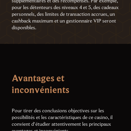
supplémentaires et des récompenses. Par exemple,
pour les détenteurs des niveaux 4 et 5, des cadeaux
personnels, des limites de transaction accrues, un
cashback maximum et un gestionnaire VIP seront
disponibles.
Avantages et
inconvénients
Pour tirer des conclusions objectives sur les
possibilités et les caractéristiques de ce casino, il
convient d'étudier attentivement les principaux
avantages et inconvénients.